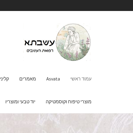
דלג
לדלג
לתוכן
לניווט
עמוד ראשי
Asvata
מאמרים
קליני
מוצרי טיפוח וקוסמטיקה
יוד טבעי ומוצריו