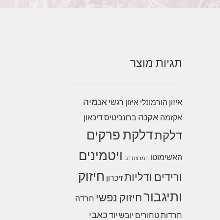
תגיות מוצר
אנמיה
איזון הורמונלי
איזון רגשי
אקנה
אקזמה
ברונכיטיס
דיכאון
דלקת פרקים
דלקת
ויטמינים
האשימוטו
המרצת דם
חיזוק
ורידים ודליות
זיכרון
ותיגבור
חיזוק נפשי
חרדה
כאבי
חרדות
טחורים
יובש
יוד