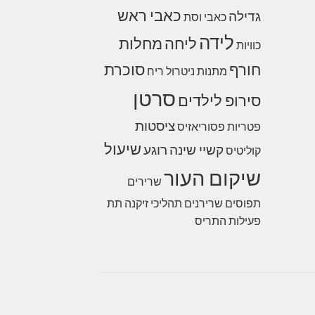
כאבי ראש
גדילה
כאבי וסת
לידה
ליחה
מחלות
כוויות
חורף
סוכרת
מתנות
ניטרול ריח
סרטן
סירופ לילדים
ציסטות
פטריות
פסוריאזיס
שיעול
קשיי שינה
רוגע
קוליטיס
שיקום העור
שרירים
תפוסים
שרירנים
תהליכי זיקנה
תת
פעילות התריס