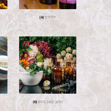
ילדודס
(4)
נפש, קשב ורגש
(6)