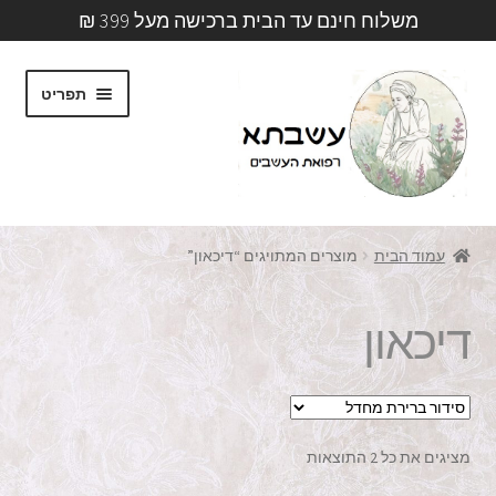
משלוח חינם עד הבית ברכישה מעל 399 ₪
דלג
לדלג
תפריט
לתוכן
לניווט
עמוד ראשי
עמוד הבית
מוצרים המתויגים “דיכאון”
Asvata
דיכאון
מאמרים
קליניקה
מציגים את כל ⁦2⁩ התוצאות
אודותינו