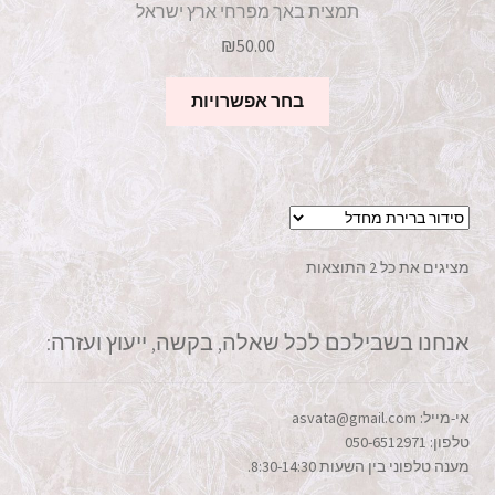
תמצית באך מפרחי ארץ ישראל
₪
50.00
למוצר
בחר אפשרויות
זה
יש
מספר
סוגים.
ניתן
לבחור
מציגים את כל ⁦2⁩ התוצאות
את
האפשרויות
בעמוד
אנחנו בשבילכם לכל שאלה, בקשה, ייעוץ ועזרה:
המוצר
אי-מייל: asvata@gmail.com
טלפון: 050-6512971
מענה טלפוני בין השעות 8:30-14:30.