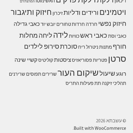
דיכאון
האשימוטו
המרצת דם
ויטמינים
חיזוק ותיגבור
ורידים ודליות
זיכרון
חיזוק נפשי
כאבי גדילה
חרדה
חרדות
טחורים
יובש
יוד
לידה
כאבי ראש
ליחה
מחלות
כאבי וסת
כוויות
חורף
סוכרת
סירופ לילדים
מתנות
ניטרול ריח
סרטן
ציסטות
קשיי שינה
פטריות
פסוריאזיס
קוליטיס
שיקום העור
שיעול
רוגע
שרירים תפוסים
שרירנים
תהליכי זיקנה
תת פעילות התריס
© עשבתא 2026
.
Built with WooCommerce