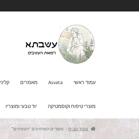
דלג
לדלג
לתוכן
לניווט
עמוד ראשי
Asvata
מאמרים
קליני
מוצרי טיפוח וקוסמטיקה
יוד טבעי ומוצריו
עמוד הבית
מוצרים המתויגים “ויטמינים”