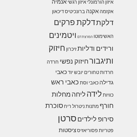
אנמיה
איזון הורמונלי
איזון רגשי
אקנה
אקזמה
ברונכיטיס
דיכאון
דלקת פרקים
דלקת
ויטמינים
האשימוטו
המרצת דם
חיזוק
ורידים ודליות
זיכרון
ותיגבור
חיזוק נפשי
חרדה
כאבי
חרדות
טחורים
יובש
יוד
כאבי ראש
גדילה
כאבי וסת
לידה
ליחה
מחלות
כוויות
חורף
סוכרת
מתנות
ניטרול ריח
סרטן
סירופ לילדים
ציסטות
פטריות
פסוריאזיס