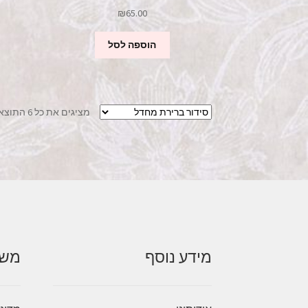
₪
65.00
הוספה לסל
מציגים את כל ⁦6⁩ התוצאות
מידע נוסף
משל