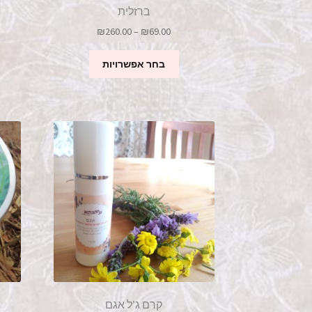
ברזלית
טווח
₪
260.00
–
₪
69.00
מחירים:
למוצר
בחר אפשרויות
זה
עד
יש
מספר
סוגים.
ניתן
לבחור
את
האפשרויות
בעמוד
המוצר
קרם ג’ל אגם