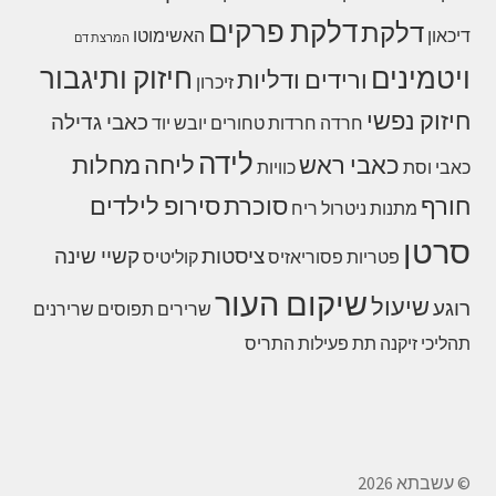
דלקת פרקים
דלקת
דיכאון
האשימוטו
המרצת דם
ויטמינים
חיזוק ותיגבור
ורידים ודליות
זיכרון
חיזוק נפשי
כאבי גדילה
חרדה
חרדות
טחורים
יובש
יוד
לידה
כאבי ראש
ליחה
מחלות
כאבי וסת
כוויות
חורף
סוכרת
סירופ לילדים
מתנות
ניטרול ריח
סרטן
ציסטות
קשיי שינה
פטריות
פסוריאזיס
קוליטיס
שיקום העור
שיעול
רוגע
שרירים תפוסים
שרירנים
תהליכי זיקנה
תת פעילות התריס
© עשבתא 2026