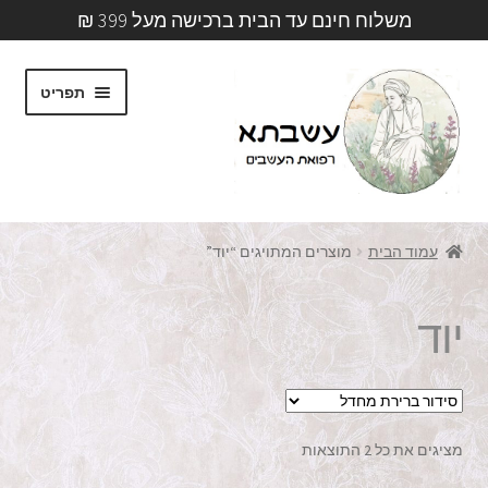
משלוח חינם עד הבית ברכישה מעל 399 ₪
דלג
לדלג
תפריט
לתוכן
לניווט
עמוד ראשי
עמוד הבית
מוצרים המתויגים “יוד”
Asvata
יוד
מאמרים
קליניקה
מציגים את כל ⁦2⁩ התוצאות
אודותינו