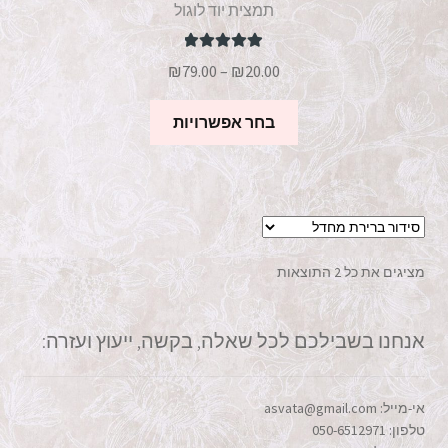
תמצית יוד לוגול
דורג
5.00
טווח
₪
79.00
–
₪
20.00
מתוך 5
מחירים:
למוצר
בחר אפשרויות
זה
עד
יש
מספר
סוגים.
ניתן
לבחור
מציגים את כל ⁦2⁩ התוצאות
את
האפשרויות
בעמוד
אנחנו בשבילכם לכל שאלה, בקשה, ייעוץ ועזרה:
המוצר
אי-מייל: asvata@gmail.com
טלפון: 050-6512971