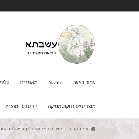
דלג
לדלג
לתוכן
לניווט
עמוד ראשי
Asvata
מאמרים
קליני
מוצרי טיפוח וקוסמטיקה
יוד טבעי ומוצריו
עמוד הבית
מוצרים המתויגים “תת פעילות התרי