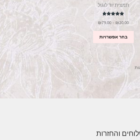
תמצית יוד לוגול
דורג
5.00
טווח
₪
79.00
–
₪
20.00
מתוך 5
מחירים:
למוצר
בחר אפשרויות
זה
עד
יש
מספר
סוגים.
ניתן
לבחור
את
האפשרויות
בעמוד
המוצר
וחים והחזרות