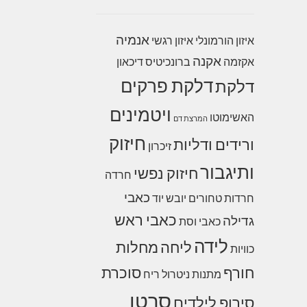
אנמיה
איזון הורמונלי
איזון רגשי
אקנה
אקזמה
ברונכיטיס
דיכאון
דלקת פרקים
דלקת
ויטמינים
האשימוטו
המרצת דם
חיזוק
ורידים ודליות
זיכרון
ותיגבור
חיזוק נפשי
חרדה
כאבי
חרדות
טחורים
יובש
יוד
כאבי ראש
גדילה
כאבי וסת
לידה
ליחה
מחלות
כוויות
חורף
סוכרת
מתנות
ניטרול ריח
סרטן
סירופ לילדים