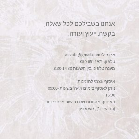
אנחנו בשבילכם לכל שאלה,
בקשה, ייעוץ ועזרה:
אי-מייל: asvata@gmail.com
טלפון: 050-6512971
מענה טלפוני בין השעות 8:30-14:30.
איסוף עצמי להזמנות:
ניתן לאסוף בימים א’-ה’ בשעות 09:00-
15:30
האיסוף מהחנות שלנו בישוב מרחבי דוד
(בת עין ב’), גוש עציון.